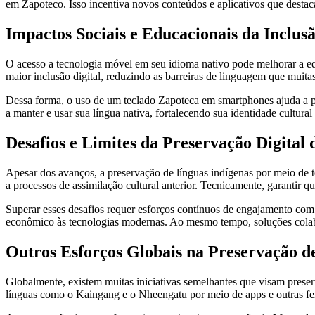
em Zapoteco. Isso incentiva novos conteúdos e aplicativos que destaca
Impactos Sociais e Educacionais da Inclu
O acesso a tecnologia móvel em seu idioma nativo pode melhorar a edu
maior inclusão digital, reduzindo as barreiras de linguagem que muit
Dessa forma, o uso de um teclado Zapoteca em smartphones ajuda a p
a manter e usar sua língua nativa, fortalecendo sua identidade cultur
Desafios e Limites da Preservação Digital 
Apesar dos avanços, a preservação de línguas indígenas por meio de te
a processos de assimilação cultural anterior. Tecnicamente, garantir q
Superar esses desafios requer esforços contínuos de engajamento com a
econômico às tecnologias modernas. Ao mesmo tempo, soluções colabora
Outros Esforços Globais na Preservação de
Globalmente, existem muitas iniciativas semelhantes que visam preserv
línguas como o Kaingang e o Nheengatu por meio de apps e outras ferr