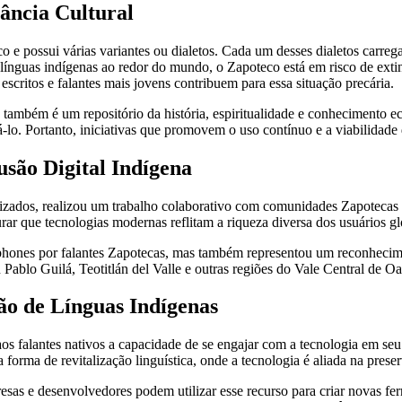
ância Cultural
o e possui várias variantes ou dialetos. Cada um desses dialetos carrega
s línguas indígenas ao redor do mundo, o Zapoteco está em risco de ext
escritos e falantes mais jovens contribuem para essa situação precária.
mbém é um repositório da história, espiritualidade e conhecimento e
-lo. Portanto, iniciativas que promovem o uso contínuo e a viabilidade
usão Digital Indígena
izados, realizou um trabalho colaborativo com comunidades Zapotecas
rar que tecnologias modernas reflitam a riqueza diversa dos usuários gl
phones por falantes Zapotecas, mas também representou um reconhecimen
Pablo Guilá, Teotitlán del Valle e outras regiões do Vale Central de Oa
ão de Línguas Indígenas
os falantes nativos a capacidade de se engajar com a tecnologia em seu
orma de revitalização linguística, onde a tecnologia é aliada na preser
esas e desenvolvedores podem utilizar esse recurso para criar novas fe