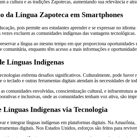
m a cultura e as tradições Zapotecas, aumentando sua relevância e atra
são da Língua Zapoteca em Smartphones
cação, pois permite aos estudantes aprender e se expressar no idioma d
as vezes excluem as comunidades indígenas das vantagens tecnológicas.
reservar a língua ao mesmo tempo em que proporciona oportunidades ed
al e comunitária, enquanto têm acesso a mais informações e oportunidad
de Línguas Indígenas
cnologias enfrenta desafios significativos. Culturalmente, pode haver r
ue o teclado e outras ferramentas digitais atendam às necessidades de tod
s comunidades envolvidas, conscientização cultural, e infraestrutura a
tivas e inclusivas, onde as comunidades tenham voz ativa, são impresci
 Línguas Indígenas via Tecnologia
ar e integrar línguas indígenas em plataformas digitais. Na Amazônia, p
amentas digitais. Nos Estados Unidos, esforços são feitos para reviver