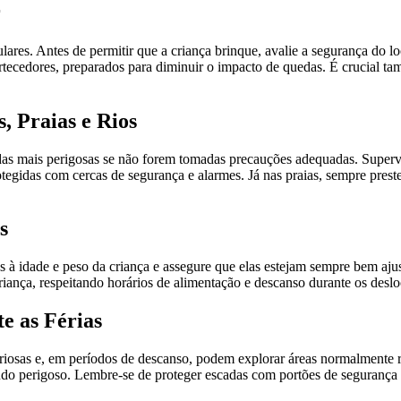
r
res. Antes de permitir que a criança brinque, avalie a segurança do lo
rtecedores, preparados para diminuir o impacto de quedas. É crucial t
, Praias e Rios
 das mais perigosas se não forem tomadas precauções adequadas. Super
tegidas com cercas de segurança e alarmes. Já nas praias, sempre preste
s
s à idade e peso da criança e assegure que elas estejam sempre bem aju
criança, respeitando horários de alimentação e descanso durante os desl
e as Férias
riosas e, em períodos de descanso, podem explorar áreas normalmente r
údo perigoso. Lembre-se de proteger escadas com portões de segurança e,