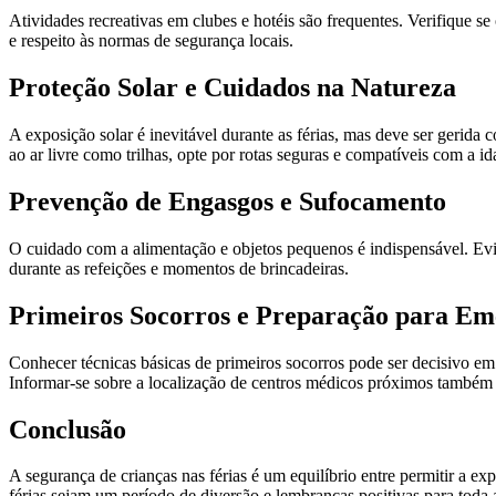
Atividades recreativas em clubes e hotéis são frequentes. Verifique se
e respeito às normas de segurança locais.
Proteção Solar e Cuidados na Natureza
A exposição solar é inevitável durante as férias, mas deve ser gerida 
ao ar livre como trilhas, opte por rotas seguras e compatíveis com a id
Prevenção de Engasgos e Sufocamento
O cuidado com a alimentação e objetos pequenos é indispensável. Ev
durante as refeições e momentos de brincadeiras.
Primeiros Socorros e Preparação para Em
Conhecer técnicas básicas de primeiros socorros pode ser decisivo e
Informar-se sobre a localização de centros médicos próximos também 
Conclusão
A segurança de crianças nas férias é um equilíbrio entre permitir a e
férias sejam um período de diversão e lembranças positivas para toda a