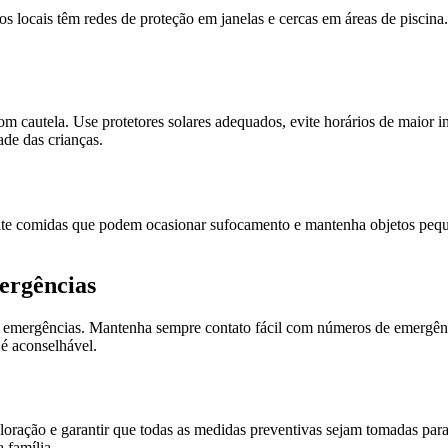
 os locais têm redes de proteção em janelas e cercas em áreas de piscina.
com cautela. Use protetores solares adequados, evite horários de maior i
ade das crianças.
ite comidas que podem ocasionar sufocamento e mantenha objetos pequ
ergências
m emergências. Mantenha sempre contato fácil com números de emergênci
é aconselhável.
xploração e garantir que todas as medidas preventivas sejam tomadas par
 família.