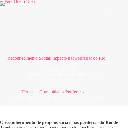
Pular
para
o
conteúdo
Reconhecimento Social: Impacto nas Periferias do Rio
9 de junho de 2026
Comunidades Periféricas
,
Impacto Social
,
Reconhecimento
Home
Comunidades Periféricas
Reconhecimento Social: Impacto nas Periferias do Rio
O
reconhecimento de projetos sociais nas periferias do Rio de
Janeiro
é uma ação fundamental que pode transformar vidas e