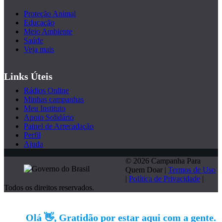
Proteção Animal
Educação
Meio Ambiente
Saúde
Veja mais
Links Úteis
Rádios Online
Minhas campanhas
Meu Instituto
Apoio Solidário
Painel de Arrecadação
Perfil
Ajuda
© 2026 Campanha Para
Quem Doar |
Termos de Uso
|
Política de Privacidade
|
Todos os direitos reservados.
Olá 👋, Gratidão por estar aqui com a gente.