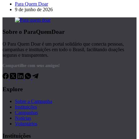
Para Quem Doar
9 de junho de 2026
Sobre o ParaQuemDoar
O Para Quem Doar é um portal solidário que conecta pessoas,
campanhas e instituições em todo o Brasil, facilitando doações
seguras e transparentes.
Compartilhe com seus amigos!
Explore
Sobre a Campanha
Instituições
Campanhas
Notícias
Voluntários
Instituições