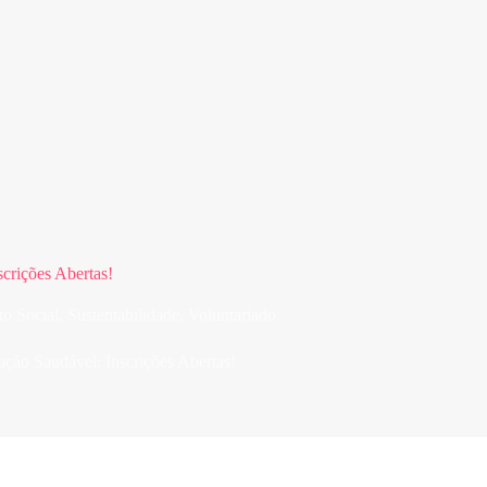
crições Abertas!
to Social
,
Sustentabilidade
,
Voluntariado
ção Saudável: Inscrições Abertas!