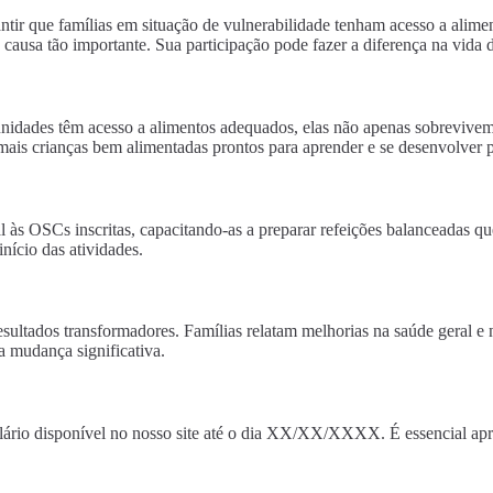
ntir que famílias em situação de vulnerabilidade tenham acesso a aliment
ausa tão importante. Sua participação pode fazer a diferença na vida 
nidades têm acesso a alimentos adequados, elas não apenas sobrevivem
a mais crianças bem alimentadas prontos para aprender e se desenvolver
al às OSCs inscritas, capacitando-as a preparar refeições balanceadas 
nício das atividades.
esultados transformadores. Famílias relatam melhorias na saúde geral 
a mudança significativa.
ário disponível no nosso site até o dia XX/XX/XXXX. É essencial apre