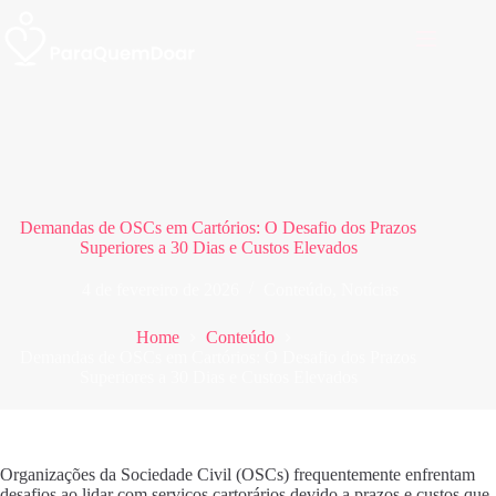
Pular
para
o
conteúdo
Demandas de OSCs em Cartórios: O Desafio dos Prazos
Superiores a 30 Dias e Custos Elevados
4 de fevereiro de 2026
Conteúdo
,
Notícias
Home
Conteúdo
Demandas de OSCs em Cartórios: O Desafio dos Prazos
Superiores a 30 Dias e Custos Elevados
Organizações da Sociedade Civil (OSCs) frequentemente enfrentam
desafios ao lidar com serviços cartorários devido a prazos e custos que