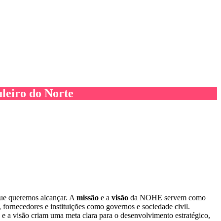
eiro do Norte
 que queremos alcançar. A
missão
e a
visão
da NOHE servem como
, fornecedores e instituições como governos e sociedade civil.
e a visão criam uma meta clara para o desenvolvimento estratégico,