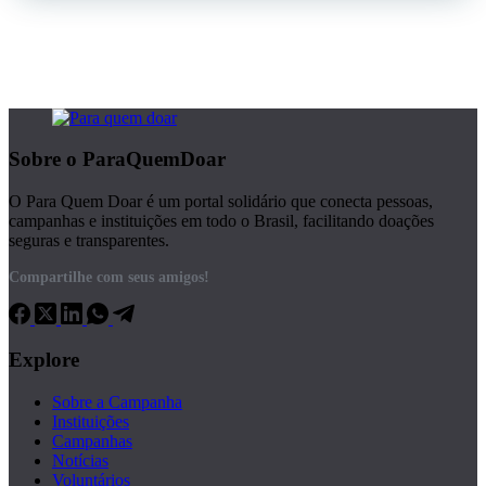
Sobre o ParaQuemDoar
O Para Quem Doar é um portal solidário que conecta pessoas,
campanhas e instituições em todo o Brasil, facilitando doações
seguras e transparentes.
Compartilhe com seus amigos!
Explore
Sobre a Campanha
Instituições
Campanhas
Notícias
Voluntários