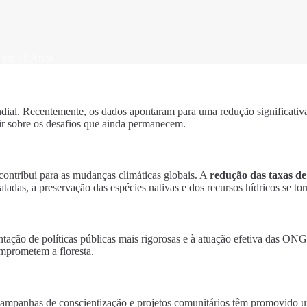
 em 11 Anos
al. Recentemente, os dados apontaram para uma redução significativa
ir sobre os desafios que ainda permanecem.
ontribui para as mudanças climáticas globais. A
redução das taxas d
as, a preservação das espécies nativas e dos recursos hídricos se tor
ção de políticas públicas mais rigorosas e à atuação efetiva das ONGs.
omprometem a floresta.
. Campanhas de conscientização e projetos comunitários têm promovido