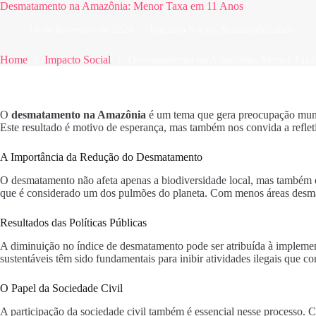
Desmatamento na Amazônia: Menor Taxa em 11 Anos
18 de fevereiro de 2026
Impacto Social
,
Sustentabilidade
Home
Impacto Social
Desmatamento na Amazônia: Menor Taxa
O
desmatamento na Amazônia
é um tema que gera preocupação mundi
Este resultado é motivo de esperança, mas também nos convida a reflet
A Importância da Redução do Desmatamento
O desmatamento não afeta apenas a biodiversidade local, mas também c
que é considerado um dos pulmões do planeta. Com menos áreas desmatad
Resultados das Políticas Públicas
A diminuição no índice de desmatamento pode ser atribuída à implementa
sustentáveis têm sido fundamentais para inibir atividades ilegais que c
O Papel da Sociedade Civil
A participação da sociedade civil também é essencial nesse processo