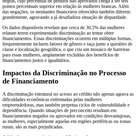
negras, cujo percentual de pedidos não aprovados chega a ser seis
pontos percentuais superior em relação às mulheres brancas. Além
das negações, os montantes financeiros oferecidos também diferem
grandemente, agravando a já desafiadora situação de disparidade.
Os dados disponíveis revelam que cerca de 30,5% das mulheres
relatam terem experimentado discriminação ao tentar obter
financiamentos. Essas discriminações ocorrem em múltiplas formas,
frequentemente incluem fatores de gênero e raça junto a questões de
classe e localização geográfica, o que cria um mosaico de barreiras
para essas mulheres, amplamente excluídas dos benefícios de
financiamentos justos e igualitários.
Impactos da Discriminação no Processo
de Financiamento
A discriminação estrutural no acesso ao crédito não apenas agrava as
dificuldades econômicas enfrentadas pelas mulheres
empreendedoras, mas também perpetua ciclos de vulnerabilidade e
dependência. Quando situações de preconceito resultam em
financiamentos negados ou aprovados em condições desvantajosas,
as mulheres, especialmente aquelas em regiões periféricas ou zonas
rurais, são as mais prejudicadas.