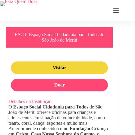
Pular
para
o
conteúdo
ESCT: Espaço Social Cidadania para Todos de
São João de Meriti
Visitar
Doar
Detalhes da Instituição
O
Espaço Social Cidadania para Todos
de São
João de Meriti oferece oficinas para crianças e
adolescentes em situação de vulnerabilidade, como
teatro, coral, dança, esportes e muito mais.
Anteriormente conhecido como
Fundação Criança
em Cristo, Casa Nossa Senhora do Carmo
, o