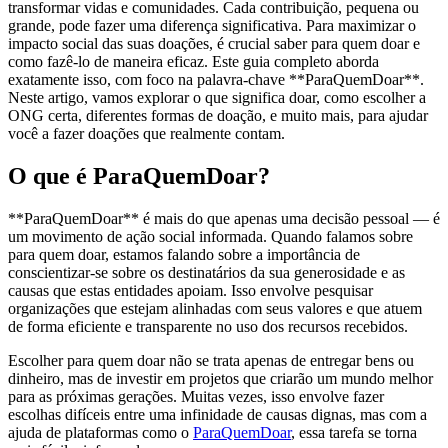
transformar vidas e comunidades. Cada contribuição, pequena ou
grande, pode fazer uma diferença significativa. Para maximizar o
impacto social das suas doações, é crucial saber para quem doar e
como fazê-lo de maneira eficaz. Este guia completo aborda
exatamente isso, com foco na palavra-chave **ParaQuemDoar**.
Neste artigo, vamos explorar o que significa doar, como escolher a
ONG certa, diferentes formas de doação, e muito mais, para ajudar
você a fazer doações que realmente contam.
O que é ParaQuemDoar?
**ParaQuemDoar** é mais do que apenas uma decisão pessoal — é
um movimento de ação social informada. Quando falamos sobre
para quem doar, estamos falando sobre a importância de
conscientizar-se sobre os destinatários da sua generosidade e as
causas que estas entidades apoiam. Isso envolve pesquisar
organizações que estejam alinhadas com seus valores e que atuem
de forma eficiente e transparente no uso dos recursos recebidos.
Escolher para quem doar não se trata apenas de entregar bens ou
dinheiro, mas de investir em projetos que criarão um mundo melhor
para as próximas gerações. Muitas vezes, isso envolve fazer
escolhas difíceis entre uma infinidade de causas dignas, mas com a
ajuda de plataformas como o
ParaQuemDoar
, essa tarefa se torna