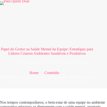
Pular
para
o
conteúdo
Papel do Gestor na Saúde Mental da Equipe: Estratégias para
Líderes Criarem Ambientes Saudáveis e Produtivos
16 de dezembro de 2025
Conteúdo
,
Notícias
Home
Conteúdo
Papel do Gestor na Saúde Mental da Equipe: Estratégias para
Líderes Criarem Ambientes Saudáveis e Produtivos
Nos tempos contemporâneos, o bem-estar de uma equipe no ambiente
corporativo relaciona-se diretamente com a saúde mental, apontada