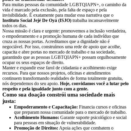
Para muitas pessoas da comunidade LGBTQIAPN+, o caminho da
vida é marcado pela exclusão, pela falta de espaço e pela
invisibilidade. É exatamente para mudar essa narrativa que o
Instituto Social Jejé De Oyá (ISJO)
trabalha incansavelmente
todos os dias.
Nossa missão é clara e urgente: promovemos a inclusão verdadeira,
o empoderamento e a promoção humana de cada indivíduo que
cruza as nossas portas. Acreditamos que a dignidade não é
negociável. Por isso, construímos uma rede de apoio que acolhe,
capacita e abre portas no mercado de trabalho e na sociedade,
garantindo que as pessoas LGBTQIAPN+ possam orgulhosamente
ocupar os seus espaços de direito.
Manter e expandir esse farol de cidadania e acolhimento exige
recursos. Para que nossos projetos, oficinas e atendimentos
continuem transformando realidades de forma totalmente gratuita,
nós dependemos do seu apoio.
Hoje, convidamos você a lutar pelo
respeito e pela igualdade junto com a gente.
Como sua doação constrói uma sociedade mais
justa:
Empoderamento e Capacitação:
Financia cursos e oficinas
que preparam nossa comunidade para o mercado de trabalho.
Acolhimento Humano:
Garante suporte psicológico e social
para pessoas em situação de vulnerabilidade.
Promoção de Direitos:
Apoia ações que combatem o