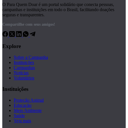
O Para Quem Doar é um portal solidário que conecta pessoas,
campanhas e instituições em todo o Brasil, facilitando doações
seguras e transparentes.
Compartilhe com seus amigos!
Explore
Sobre a Campanha
Instituições
Campanhas
Notícias
Voluntários
Instituições
Proteção Animal
Educação
Meio Ambiente
Saúde
Veja mais