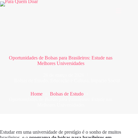
Pular
para
o
conteúdo
Oportunidades de Bolsas para Brasileiros: Estude nas
Melhores Universidades
26 de março de 2026
Bolsas de Estudo
,
Educação e Cultura
,
Impacto Social
Home
Bolsas de Estudo
Oportunidades de Bolsas para Brasileiros: Estude nas
Melhores Universidades
Estudar em uma universidade de prestígio é o sonho de muitos
brasileiros, e o
programa de bolsas para brasileiros em