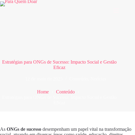
Pular
para
o
conteúdo
Estratégias para ONGs de Sucesso: Impacto Social e Gestão
Eficaz
12 de maio de 2025
Conteúdo
,
Notícias
Home
Conteúdo
Estratégias para ONGs de Sucesso: Impacto Social e Gestão
Eficaz
As
ONGs de sucesso
desempenham um papel vital na transformação
social, atuando em diversas áreas como saúde, educação, direitos