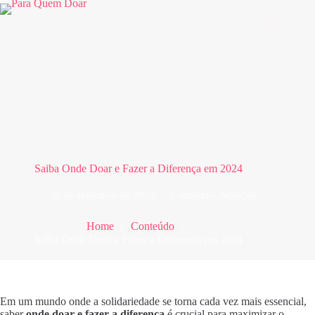
Pular
para
o
conteúdo
Saiba Onde Doar e Fazer a Diferença em 2024
30 de setembro de 2024
Conteúdo
,
Notícias
Home
Conteúdo
Saiba Onde Doar e Fazer a Diferença em 2024
Em um mundo onde a solidariedade se torna cada vez mais essencial,
saber
onde doar e fazer a diferença
é crucial para maximizar o