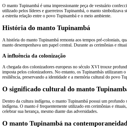
O manto Tupinambá é uma impressionante peça de vestuário confeccion
utilizado pelos líderes e guerreiros Tupinambá, o manto simbolizava s
a estreita relação entre o povo Tupinambá e o meio ambiente.
História do manto Tupinambá
A história do manto Tupinambá remonta aos tempos pré-coloniais, quan
manto desempenhava um papel central. Durante as cerimônias e rituai
A influência da colonização
A chegada dos colonizadores europeus no século XVI trouxe profunda
imposta pelos colonizadores. No entanto, os Tupinambás utilizaram o
resiliência, preservando a identidade e a memória cultural do povo Tu
O significado cultural do manto Tupinamb
Dentro da cultura indígena, o manto Tupinambá possui um profundo si
indígena. O manto é frequentemente utilizado em cerimônias e rituai
celebrar sua herança, mesmo diante das adversidades.
O manto Tupinambá na contemporaneida