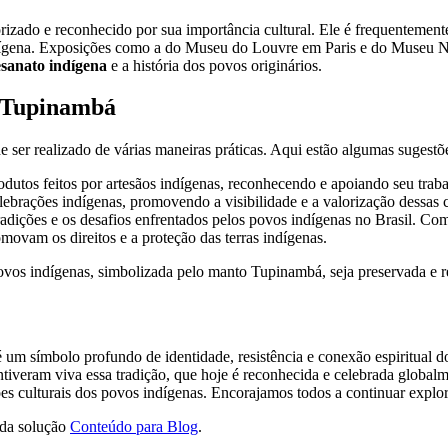
zado e reconhecido por sua importância cultural. Ele é frequentemente 
indígena. Exposições como a do Museu do Louvre em Paris e do Museu
esanato indígena
e a história dos povos originários.
o Tupinambá
 ser realizado de várias maneiras práticas. Aqui estão algumas sugestõ
dutos feitos por artesãos indígenas, reconhecendo e apoiando seu traba
lebrações indígenas, promovendo a visibilidade e a valorização dessas c
tradições e os desafios enfrentados pelos povos indígenas no Brasil. Co
omovam os direitos e a proteção das terras indígenas.
povos indígenas, simbolizada pelo manto Tupinambá, seja preservada e r
um símbolo profundo de identidade, resistência e conexão espiritual do
tiveram viva essa tradição, que hoje é reconhecida e celebrada globa
es culturais dos povos indígenas. Encorajamos todos a continuar explo
 da solução
Conteúdo para Blog
.