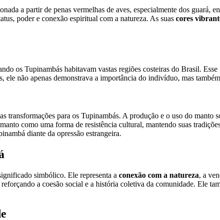
ada a partir de penas vermelhas de aves, especialmente dos guará, eng
tatus, poder e conexão espiritual com a natureza. As suas
cores vibrant
do os Tupinambás habitavam vastas regiões costeiras do Brasil. Esse gru
s, ele não apenas demonstrava a importância do indivíduo, mas também 
s transformações para os Tupinambás. A produção e o uso do manto sof
 manto como uma forma de resistência cultural, mantendo suas tradiçõ
pinambá diante da opressão estrangeira.
á
gnificado simbólico. Ele representa a
conexão com a natureza
, a ve
s, reforçando a coesão social e a história coletiva da comunidade. El
de