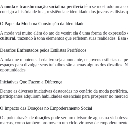
A
moda e transformação social na periferia
têm se mostrado uma com
consigo a história de luta, resistência e identidade dos jovens estilist
O Papel da Moda na Construção da Identidade
A moda vai muito além do ato de vestir; ela é uma forma de expressão cu
cultural
, trazendo à tona elementos que refletem suas realidades. Ess
Desafios Enfrentados pelos Estilistas Periféricos
Ainda que o potencial criativo seja abundante, os jovens estilistas da p
espaços para divulgar seus trabalhos são apenas alguns dos
desafios
. N
oportunidades.
Iniciativas Que Fazem a Diferença
Dentre as diversas iniciativas destacadas no cenário da moda periféric
participantes adquiram habilidades essenciais para prosperar no merc
O Impacto das Doações no Empoderamento Social
O apoio através de
doações
pode ser um divisor de águas na vida desses
marcas, como também promovem um ciclo virtuoso de empoderamento so