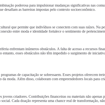
binação poderosa para impulsionar mudanças significativas nas comuni
as que desafiam as barreiras impostas pelo contexto socioeconômico.
ltural que permite que indivíduos se conectem com suas raízes. Na perife
a conexão entre moda e identidade fortalece o sentimento de pertencimen
eriferia enfrentam inúmeros obstáculos. A falta de acesso a recursos fin
o entanto, esses obstáculos não têm impedido o surgimento de iniciati
a, programas de capacitação se sobressaem. Esses projetos oferecem trei
ado da moda. Além disso, colaboram com empreendedores locais para cri
 jovens criadores. Contribuições financeiras ou materiais não apenas pos
cial. Cada doação representa uma chance real de transformação, não 