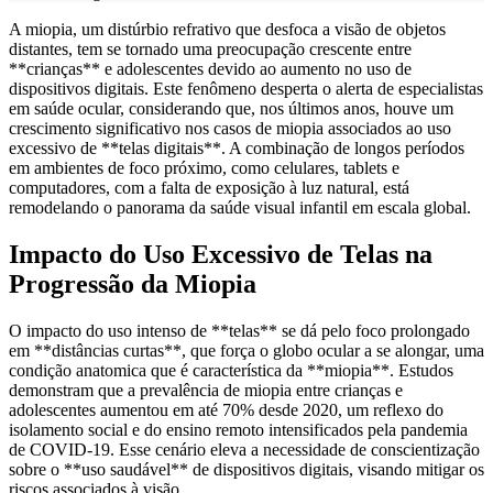
A miopia, um distúrbio refrativo que desfoca a visão de objetos
distantes, tem se tornado uma preocupação crescente entre
**crianças** e adolescentes devido ao aumento no uso de
dispositivos digitais. Este fenômeno desperta o alerta de especialistas
em saúde ocular, considerando que, nos últimos anos, houve um
crescimento significativo nos casos de miopia associados ao uso
excessivo de **telas digitais**. A combinação de longos períodos
em ambientes de foco próximo, como celulares, tablets e
computadores, com a falta de exposição à luz natural, está
remodelando o panorama da saúde visual infantil em escala global.
Impacto do Uso Excessivo de Telas na
Progressão da Miopia
O impacto do uso intenso de **telas** se dá pelo foco prolongado
em **distâncias curtas**, que força o globo ocular a se alongar, uma
condição anatomica que é característica da **miopia**. Estudos
demonstram que a prevalência de miopia entre crianças e
adolescentes aumentou em até 70% desde 2020, um reflexo do
isolamento social e do ensino remoto intensificados pela pandemia
de COVID-19. Esse cenário eleva a necessidade de conscientização
sobre o **uso saudável** de dispositivos digitais, visando mitigar os
riscos associados à visão.