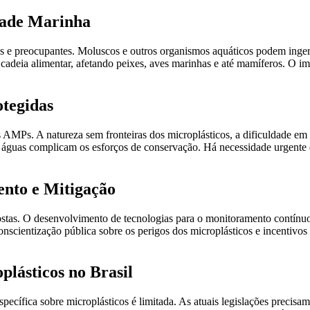
dade Marinha
s e preocupantes. Moluscos e outros organismos aquáticos podem ingerir 
cadeia alimentar, afetando peixes, aves marinhas e até mamíferos. O 
otegidas
AMPs. A natureza sem fronteiras dos microplásticos, a dificuldade em m
s águas complicam os esforços de conservação. Há necessidade urgente d
ento e Mitigação
postas. O desenvolvimento de tecnologias para o monitoramento contínu
nscientização pública sobre os perigos dos microplásticos e incentivos
plásticos no Brasil
ecífica sobre microplásticos é limitada. As atuais legislações precisam s