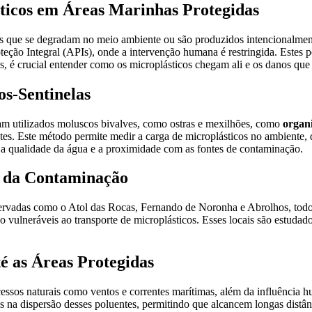
ticos em Áreas Marinhas Protegidas
es que se degradam no meio ambiente ou são produzidos intencionalmen
o Integral (APIs), onde a intervenção humana é restringida. Estes pol
eas, é crucial entender como os microplásticos chegam ali e os danos qu
s-Sentinelas
ram utilizados moluscos bivalves, como ostras e mexilhões, como
organi
ntes. Este método permite medir a carga de microplásticos no ambiente
e a qualidade da água e a proximidade com as fontes de contaminação.
a da Contaminação
reservadas como o Atol das Rocas, Fernando de Noronha e Abrolhos, todo
o vulneráveis ao transporte de microplásticos. Esses locais são estuda
é as Áreas Protegidas
ssos naturais como ventos e correntes marítimas, além da influência hu
a dispersão desses poluentes, permitindo que alcancem longas distânci