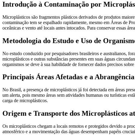
Introdução à Contaminação por Microplás
Microplásticos são fragmentos plásticos derivados de produtos maior
contaminação tem se espalhado rapidamente, mesmo em Áreas de Proteçã
oceânicas e vento até locais antes intocados. Para conservar essas ár
Metodologia do Estudo e Uso de Organismo
No estudo conduzido por pesquisadores brasileiros e australianos, fo
microplásticos e outras substâncias presentes em suas águas circunda
organismos se deve à sua habilidade de fornecer dados precisos sobr
Principais Áreas Afetadas e a Abrangênci
No Brasil, a presença de microplásticos já foi detectada em áreas p
um alerta, pois mesmo áreas sem atividades humanas ou turísticas estã
carga de microplásticos.
Origem e Transporte dos Microplásticos at
Os microplásticos chegam a locais remotos e protegidos devido a proce
atmosférico e a movimentação das águas desempenham papéis cruciais n