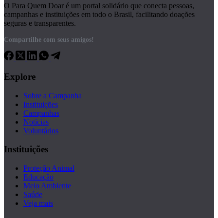
O Para Quem Doar é um portal solidário que conecta pessoas,
campanhas e instituições em todo o Brasil, facilitando doações
seguras e transparentes.
Compartilhe com seus amigos!
Explore
Sobre a Campanha
Instituições
Campanhas
Notícias
Voluntários
Instituições
Proteção Animal
Educação
Meio Ambiente
Saúde
Veja mais