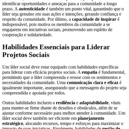
identificar oportunidades e ameaças para a comunidade a longo
prazo. A
autenticidade
é também um ponto vital, garantindo que o
líder seja genuíno em suas ações e intenções, gerando confiança e
respeito da comunidade. Por último, a
capacidade de inspirar
é
indispensável, pois motiva os membros da comunidade a se
engajarem em iniciativas sociais, promovendo um espírito de
cooperação e solidariedade.
Habilidades Essenciais para Liderar
Projetos Sociais
Um líder social deve estar equipado com habilidades específicas
para liderar com eficácia projetos sociais. A
empatia
é fundamental,
permitindo que o líder compreenda e ressoe com os sentimentos e
necessidades da comunidade. Uma
comunicação clara e eficaz
é
igualmente importante, assegurando que a mensagem do projeto seja
compreendida e apoiada por todos.
Outras habilidades incluem a
resiliência
e
adaptabilidade
, vitais
para manter-se firme diante de desafios e obstáculos, além de se
ajustar conforme necessário para melhor atender à comunidade. Um
líder social deve também ser eficiente em
planejamento
estratégico
, alocando recursos, tempo e esforços para maximizar o
impacto de suas iniciativas. Finalmente, habilidades de
gestão de