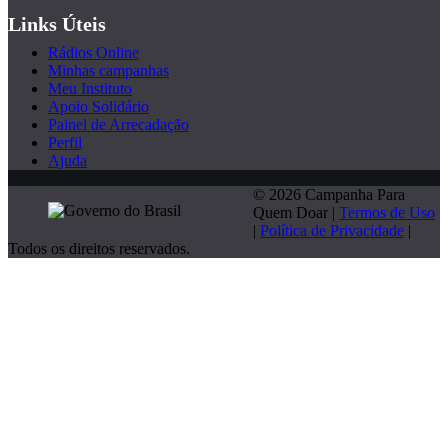
Links Úteis
Rádios Online
Minhas campanhas
Meu Instituto
Apoio Solidário
Painel de Arrecadação
Perfil
Ajuda
© 2026 Campanha Para
Quem Doar |
Termos de Uso
|
Política de Privacidade
|
Todos os direitos reservados.