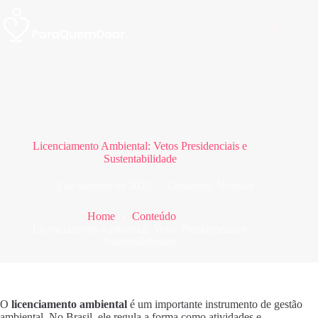
Pular
para
o
conteúdo
Licenciamento Ambiental: Vetos Presidenciais e
Sustentabilidade
3 de outubro de 2025
Conteúdo
,
Notícias
Home
Conteúdo
Licenciamento Ambiental: Vetos Presidenciais e
Sustentabilidade
O
licenciamento ambiental
é um importante instrumento de gestão
ambiental. No Brasil, ele regula a forma como atividades e