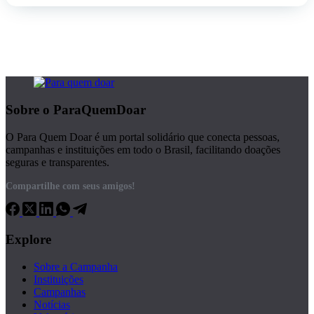
Sobre o ParaQuemDoar
O Para Quem Doar é um portal solidário que conecta pessoas,
campanhas e instituições em todo o Brasil, facilitando doações
seguras e transparentes.
Compartilhe com seus amigos!
Explore
Sobre a Campanha
Instituições
Campanhas
Notícias