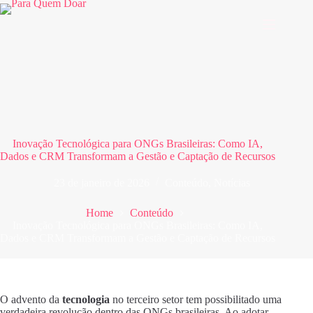
Pular
para
o
conteúdo
Inovação Tecnológica para ONGs Brasileiras: Como IA,
Dados e CRM Transformam a Gestão e Captação de Recursos
23 de janeiro de 2026
Conteúdo
,
Notícias
Home
Conteúdo
Inovação Tecnológica para ONGs Brasileiras: Como IA,
Dados e CRM Transformam a Gestão e Captação de Recursos
O advento da
tecnologia
no terceiro setor tem possibilitado uma
verdadeira revolução dentro das ONGs brasileiras. Ao adotar