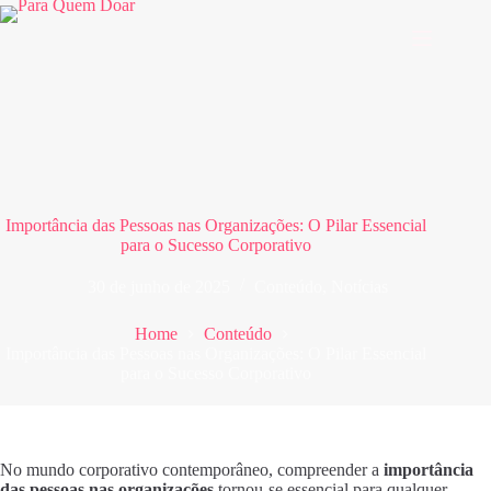
Pular
para
o
conteúdo
Importância das Pessoas nas Organizações: O Pilar Essencial
para o Sucesso Corporativo
30 de junho de 2025
Conteúdo
,
Notícias
Home
Conteúdo
Importância das Pessoas nas Organizações: O Pilar Essencial
para o Sucesso Corporativo
No mundo corporativo contemporâneo, compreender a
importância
das pessoas nas organizações
tornou-se essencial para qualquer