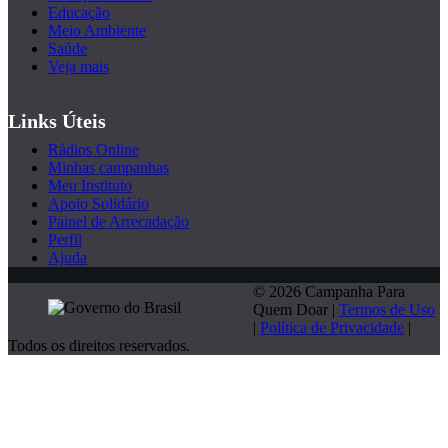
Educação
Meio Ambiente
Saúde
Veja mais
Links Úteis
Rádios Online
Minhas campanhas
Meu Instituto
Apoio Solidário
Painel de Arrecadação
Perfil
Ajuda
© 2026 Campanha Para
Quem Doar |
Termos de Uso
|
Política de Privacidade
|
Todos os direitos reservados.