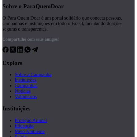
Sobre o ParaQuemDoar
O Para Quem Doar é um portal solidário que conecta pessoas,
campanhas e instituições em todo o Brasil, facilitando doações
seguras e transparentes.
Compartilhe com seus amigos!
Explore
Sobre a Campanha
Instituições
Campanhas
Notícias
Voluntários
Instituições
Proteção Animal
Educação
Meio Ambiente
Saúde