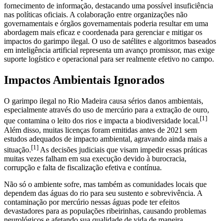
fornecimento de informação, destacando uma possível insuficiência
nas políticas oficiais. A colaboração entre organizações não
governamentais e órgãos governamentais poderia resultar em uma
abordagem mais eficaz e coordenada para gerenciar e mitigar os
impactos do garimpo ilegal. O uso de satélites e algoritmos baseados
em inteligência artificial representa um avanço promissor, mas exige
suporte logístico e operacional para ser realmente efetivo no campo.
Impactos Ambientais Ignorados
O garimpo ilegal no Rio Madeira causa sérios danos ambientais,
especialmente através do uso de mercúrio para a extração de ouro,
[1]
que contamina o leito dos rios e impacta a biodiversidade local.
Além disso, muitas licenças foram emitidas antes de 2021 sem
estudos adequados de impacto ambiental, agravando ainda mais a
[1]
situação.
As decisões judiciais que visam impedir essas práticas
muitas vezes falham em sua execução devido à burocracia,
corrupção e falta de fiscalização efetiva e contínua.
Não só o ambiente sofre, mas também as comunidades locais que
dependem das águas do rio para seu sustento e sobrevivência. A
contaminação por mercúrio nessas águas pode ter efeitos
devastadores para as populações ribeirinhas, causando problemas
neurológicos e afetando sua qualidade de vida de maneira