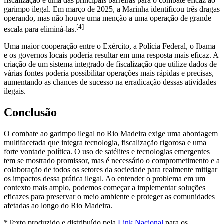
fiscalização é uma das principais barreiras para o combate eficaz ao
garimpo ilegal. Em março de 2025, a Marinha identificou três dragas
operando, mas não houve uma menção a uma operação de grande
[4]
escala para eliminá-las.
Uma maior cooperação entre o Exército, a Polícia Federal, o Ibama
e os governos locais poderia resultar em uma resposta mais eficaz. A
criação de um sistema integrado de fiscalização que utilize dados de
várias fontes poderia possibilitar operações mais rápidas e precisas,
aumentando as chances de sucesso na erradicação dessas atividades
ilegais.
Conclusão
O combate ao garimpo ilegal no Rio Madeira exige uma abordagem
multifacetada que integra tecnologia, fiscalização rigorosa e uma
forte vontade política. O uso de satélites e tecnologias emergentes
tem se mostrado promissor, mas é necessário o comprometimento e a
colaboração de todos os setores da sociedade para realmente mitigar
os impactos dessa prática ilegal. Ao entender o problema em um
contexto mais amplo, podemos começar a implementar soluções
eficazes para preservar o meio ambiente e proteger as comunidades
afetadas ao longo do Rio Madeira.
*Texto produzido e distribuído pela
Link Nacional
para os