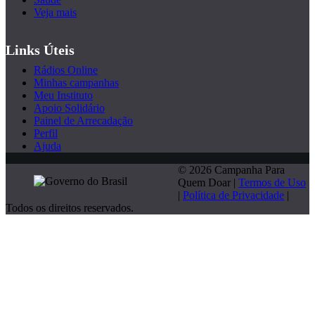
Veja mais
Links Úteis
Rádios Online
Minhas campanhas
Meu Instituto
Apoio Solidário
Painel de Arrecadação
Perfil
Ajuda
© 2026 Campanha Para
Quem Doar |
Termos de Uso
|
Política de Privacidade
|
Todos os direitos reservados.