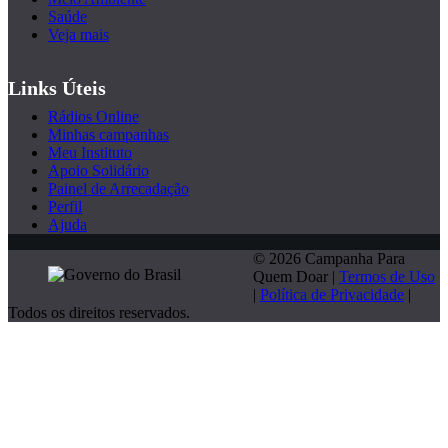
Saúde
Veja mais
Links Úteis
Rádios Online
Minhas campanhas
Meu Instituto
Apoio Solidário
Painel de Arrecadação
Perfil
Ajuda
© 2026 Campanha Para
Quem Doar |
Termos de Uso
|
Política de Privacidade
|
Todos os direitos reservados.