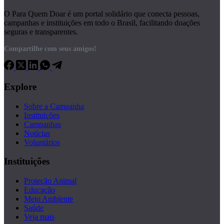
O Para Quem Doar é um portal solidário que conecta pessoas,
campanhas e instituições em todo o Brasil, facilitando doações
seguras e transparentes.
Compartilhe com seus amigos!
Explore
Sobre a Campanha
Instituições
Campanhas
Notícias
Voluntários
Instituições
Proteção Animal
Educação
Meio Ambiente
Saúde
Veja mais