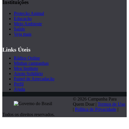
Instituições
Proteção Animal
Educação
Meio Ambiente
Saúde
Veja mais
Links Úteis
Rádios Online
Minhas campanhas
Meu Instituto
Apoio Solidário
Painel de Arrecadação
Perfil
Ajuda
© 2026 Campanha Para
Quem Doar |
Termos de Uso
|
Política de Privacidade
|
Todos os direitos reservados.