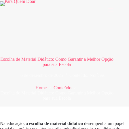
Pular
para
o
conteúdo
Escolha de Material Didático: Como Garantir a Melhor Opção
para sua Escola
6 de dezembro de 2025
Conteúdo
,
Notícias
Home
Conteúdo
Escolha de Material Didático: Como Garantir a Melhor Opção
para sua Escola
Na educação, a
escolha de material didático
desempenha um papel
crucial na prática pedagógica, afetando diretamente a qualidade do