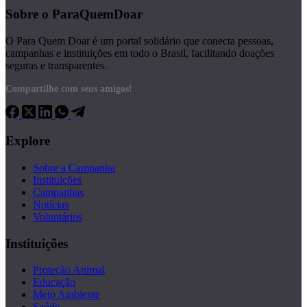
Sobre o ParaQuemDoar
O Para Quem Doar é um portal solidário que conecta pessoas,
campanhas e instituições em todo o Brasil, facilitando doações
seguras e transparentes.
Compartilhe com seus amigos!
Explore
Sobre a Campanha
Instituições
Campanhas
Notícias
Voluntários
Instituições
Proteção Animal
Educação
Meio Ambiente
Saúde