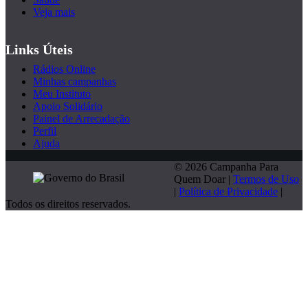
Veja mais
Links Úteis
Rádios Online
Minhas campanhas
Meu Instituto
Apoio Solidário
Painel de Arrecadação
Perfil
Ajuda
© 2026 Campanha Para
Quem Doar |
Termos de Uso
|
Política de Privacidade
|
Todos os direitos reservados.