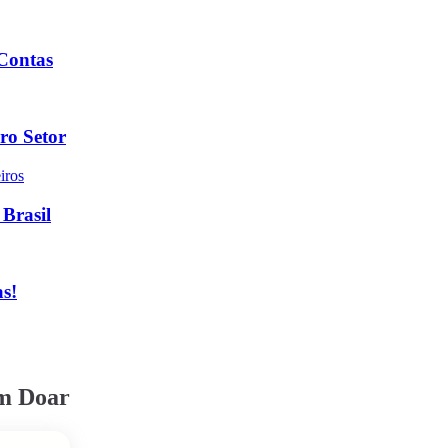
 Contas
ro Setor
 Brasil
as!
em Doar