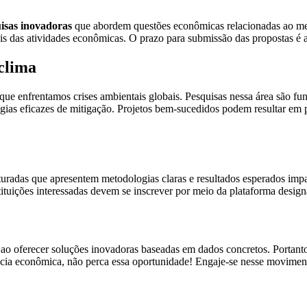
isas inovadoras
que abordem questões econômicas relacionadas ao mei
tais das atividades econômicas. O prazo para submissão das propostas é 
clima
que enfrentamos crises ambientais globais. Pesquisas nessa área são fu
ias eficazes de mitigação. Projetos bem-sucedidos podem resultar em pol
uturadas que apresentem metodologias claras e resultados esperados im
stituições interessadas devem se inscrever por meio da plataforma design
s ao oferecer soluções inovadoras baseadas em dados concretos. Portant
iência econômica, não perca essa oportunidade! Engaje-se nesse movimen