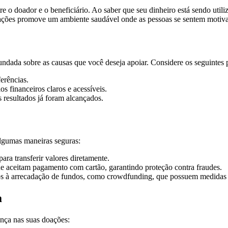
re o doador e o beneficiário. Ao saber que seu dinheiro está sendo util
nsações promove um ambiente saudável onde as pessoas se sentem motiva
undada sobre as causas que você deseja apoiar. Considere os seguintes 
ferências.
s financeiros claros e acessíveis.
 resultados já foram alcançados.
algumas maneiras seguras:
ara transferir valores diretamente.
e aceitam pagamento com cartão, garantindo proteção contra fraudes.
os à arrecadação de fundos, como crowdfunding, que possuem medidas 
a
nça nas suas doações: