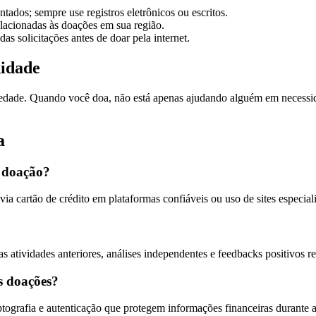
dos; sempre use registros eletrônicos ou escritos.
elacionadas às doações em sua região.
as solicitações antes de doar pela internet.
nidade
ociedade. Quando você doa, não está apenas ajudando alguém em necess
a
a doação?
via cartão de crédito em plataformas confiáveis ou uso de sites espec
as atividades anteriores, análises independentes e feedbacks positivos r
s doações?
ografia e autenticação que protegem informações financeiras durante a