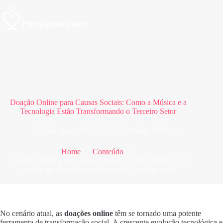
Pular
para
o
conteúdo
Doação Online para Causas Sociais: Como a Música e a
Tecnologia Estão Transformando o Terceiro Setor
29 de agosto de 2025
Conteúdo
,
Notícias
Home
Conteúdo
Doação Online para Causas Sociais: Como a Música e a
Tecnologia Estão Transformando o Terceiro Setor
No cenário atual, as
doações online
têm se tornado uma potente
ferramenta de transformação social. A crescente evolução tecnológica e