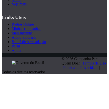
Veja mais
Links Úteis
Rádios Online
Minhas campanhas
Meu Instituto
Apoio Solidário
Painel de Arrecadação
Perfil
Ajuda
© 2026 Campanha Para
Quem Doar |
Termos de Uso
|
Política de Privacidade
|
Todos os direitos reservados.