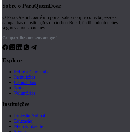
Sobre o ParaQuemDoar
O Para Quem Doar é um portal solidário que conecta pessoas,
campanhas e instituições em todo o Brasil, facilitando doações
seguras e transparentes.
Compartilhe com seus amigos!
Explore
Sobre a Campanha
Instituições
Campanhas
Notícias
Voluntários
Instituições
Proteção Animal
Educação
Meio Ambiente
Saúde