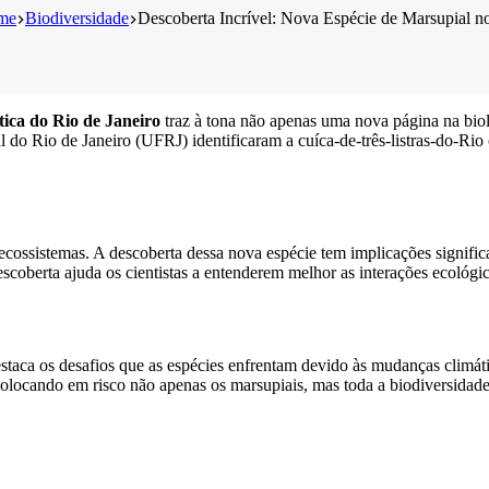
me
Biodiversidade
Descoberta Incrível: Nova Espécie de Marsupial n
tica do Rio de Janeiro
traz à tona não apenas uma nova página na bi
l do Rio de Janeiro (UFRJ) identificaram a cuíca-de-três-listras-do-Ri
ecossistemas. A descoberta dessa nova espécie tem implicações signific
scoberta ajuda os cientistas a entenderem melhor as interações ecológi
taca os desafios que as espécies enfrentam devido às mudanças climáti
colocando em risco não apenas os marsupiais, mas toda a biodiversidade