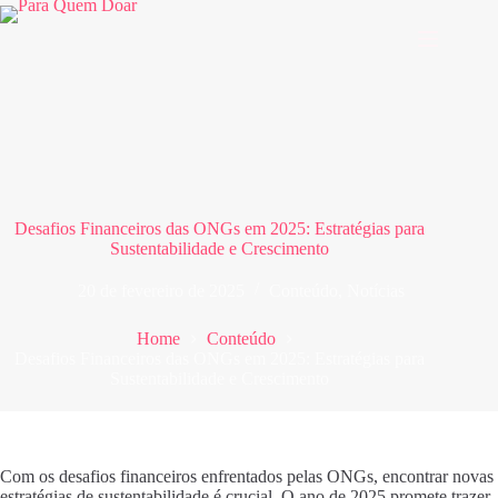
Pular
para
o
conteúdo
Desafios Financeiros das ONGs em 2025: Estratégias para
Sustentabilidade e Crescimento
20 de fevereiro de 2025
Conteúdo
,
Notícias
Home
Conteúdo
Desafios Financeiros das ONGs em 2025: Estratégias para
Sustentabilidade e Crescimento
Com os desafios financeiros enfrentados pelas ONGs, encontrar novas
estratégias de sustentabilidade é crucial. O ano de 2025 promete trazer