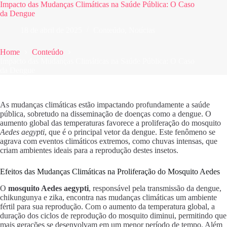
Impacto das Mudanças Climáticas na Saúde Pública: O Caso
da Dengue
18 de abril de 2025
Conteúdo
,
Notícias
Home
Conteúdo
Impacto das Mudanças Climáticas na Saúde Pública: O Caso
da Dengue
As mudanças climáticas estão impactando profundamente a saúde
pública, sobretudo na disseminação de doenças como a dengue. O
aumento global das temperaturas favorece a proliferação do mosquito
Aedes aegypti
, que é o principal vetor da dengue. Este fenômeno se
agrava com eventos climáticos extremos, como chuvas intensas, que
criam ambientes ideais para a reprodução destes insetos.
Efeitos das Mudanças Climáticas na Proliferação do Mosquito Aedes
O
mosquito Aedes aegypti
, responsável pela transmissão da dengue,
chikungunya e zika, encontra nas mudanças climáticas um ambiente
fértil para sua reprodução. Com o aumento da temperatura global, a
duração dos ciclos de reprodução do mosquito diminui, permitindo que
mais gerações se desenvolvam em um menor período de tempo. Além