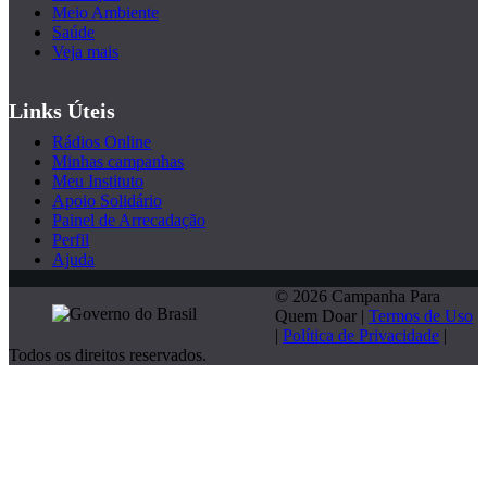
Meio Ambiente
Saúde
Veja mais
Links Úteis
Rádios Online
Minhas campanhas
Meu Instituto
Apoio Solidário
Painel de Arrecadação
Perfil
Ajuda
© 2026 Campanha Para
Quem Doar |
Termos de Uso
|
Política de Privacidade
|
Todos os direitos reservados.