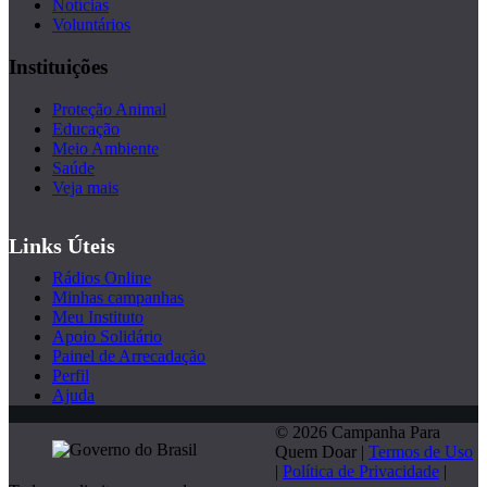
Notícias
Voluntários
Instituições
Proteção Animal
Educação
Meio Ambiente
Saúde
Veja mais
Links Úteis
Rádios Online
Minhas campanhas
Meu Instituto
Apoio Solidário
Painel de Arrecadação
Perfil
Ajuda
© 2026 Campanha Para
Quem Doar |
Termos de Uso
|
Política de Privacidade
|