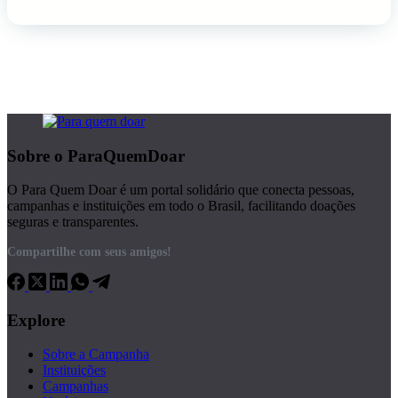
Sobre o ParaQuemDoar
O Para Quem Doar é um portal solidário que conecta pessoas,
campanhas e instituições em todo o Brasil, facilitando doações
seguras e transparentes.
Compartilhe com seus amigos!
Explore
Sobre a Campanha
Instituições
Campanhas