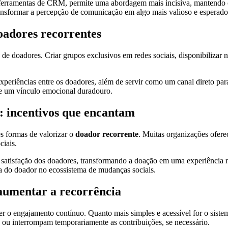
o ferramentas de CRM, permite uma abordagem mais incisiva, mantendo 
ansformar a percepção de comunicação em algo mais valioso e esperad
oadores recorrentes
e doadores. Criar grupos exclusivos em redes sociais, disponibilizar n
xperiências entre os doadores, além de servir como um canal direto pa
 de um vínculo emocional duradouro.
: incentivos que encantam
es formas de valorizar o
doador recorrente
. Muitas organizações ofer
ciais.
atisfação dos doadores, transformando a doação em uma experiência r
cia do doador no ecossistema de mudanças sociais.
 aumentar a recorrência
er o engajamento contínuo. Quanto mais simples e acessível for o siste
 ou interrompam temporariamente as contribuições, se necessário.