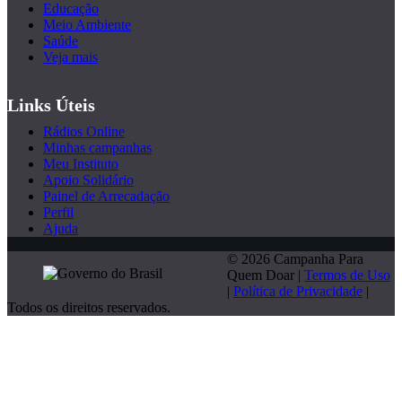
Educação
Meio Ambiente
Saúde
Veja mais
Links Úteis
Rádios Online
Minhas campanhas
Meu Instituto
Apoio Solidário
Painel de Arrecadação
Perfil
Ajuda
© 2026 Campanha Para
Quem Doar |
Termos de Uso
|
Política de Privacidade
|
Todos os direitos reservados.