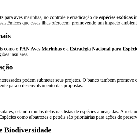
ts
para aves marinhas, no controle e erradicação de
espécies exóticas 
ossistêmicos que essas ilhas oferecem, promovendo um impacto ambienta
nais
ais como o
PAN Aves Marinhas
e a
Estratégia Nacional para Espéci
iões insulares.
tação
nteressados podem submeter seus projetos. O banco também promove ofic
gente para o desenvolvimento das propostas.
ares, estando muitas delas nas listas de espécies ameaçadas. A restaur
spécies como albatrozes e petréis são prioritárias para ações de preser
e Biodiversidade