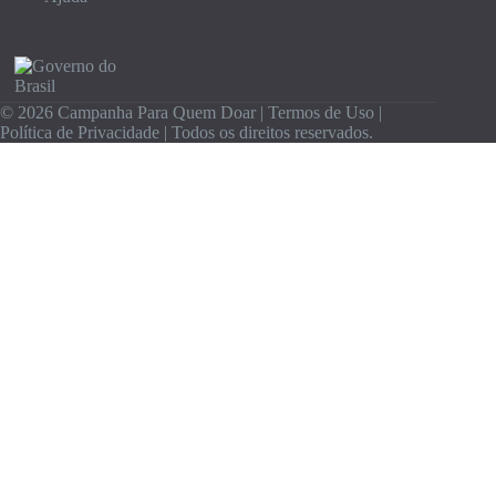
© 2026 Campanha Para Quem Doar |
Termos de Uso
|
Política de Privacidade
| Todos os direitos reservados.
Olá 👋, Gratidão por estar aqui com a gente.
Inscreva-se grátis para receber informações sobre
doações e as novidades do maior portal de doações do
Brasil.