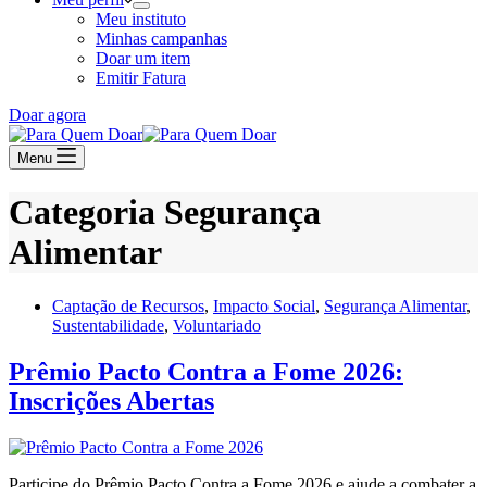
Meu instituto
Minhas campanhas
Doar um item
Emitir Fatura
Doar agora
Menu
Categoria
Segurança
Alimentar
Captação de Recursos
,
Impacto Social
,
Segurança Alimentar
,
Sustentabilidade
,
Voluntariado
Prêmio Pacto Contra a Fome 2026:
Inscrições Abertas
Participe do Prêmio Pacto Contra a Fome 2026 e ajude a combater a