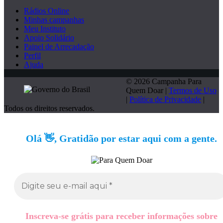
Rádios Online
Minhas campanhas
Meu Instituto
Apoio Solidário
Painel de Arrecadação
Perfil
Ajuda
© 2026 Campanha Para
Quem Doar |
Termos de Uso
|
Política de Privacidade
|
Todos os direitos reservados.
Olá 👋, Gratidão por estar aqui com a gente.
Inscreva-se grátis para receber informações sobre