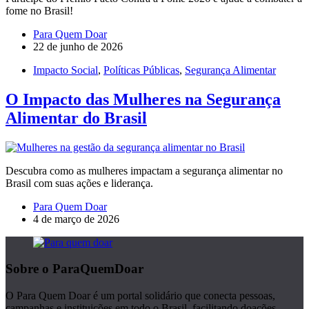
fome no Brasil!
Para Quem Doar
22 de junho de 2026
Impacto Social
,
Políticas Públicas
,
Segurança Alimentar
O Impacto das Mulheres na Segurança
Alimentar do Brasil
Descubra como as mulheres impactam a segurança alimentar no
Brasil com suas ações e liderança.
Para Quem Doar
4 de março de 2026
Sobre o ParaQuemDoar
O Para Quem Doar é um portal solidário que conecta pessoas,
campanhas e instituições em todo o Brasil, facilitando doações