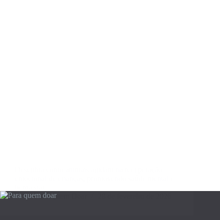
Descubra como animais ajudam na recuperação
emocional de crianças, promovendo saúde mental e
bem-estar.
Para Quem Doar
28 de fevereiro de 2026