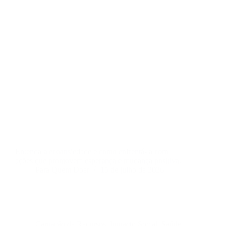
Entenda a ecoansiedade e como enfrentá-la com
ações que promovem esperança e mudança positiva.
Para Quem Doar
15 de julho de 2026
Captação de Recursos
,
Impacto Social
,
Saúde