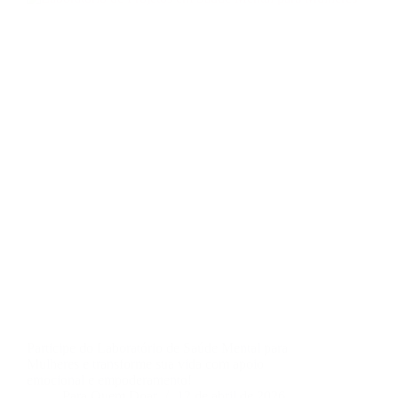
Participe do Laboratório de Saúde Mental para
Mulheres e transforme sua vida com apoio
emocional e empoderamento!
Para Quem Doar
12 de abril de 2026