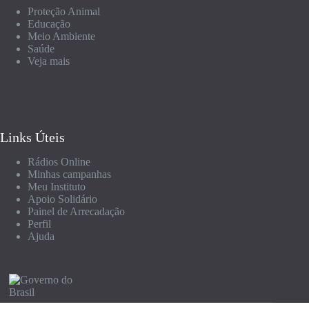
Proteção Animal
Educação
Meio Ambiente
Saúde
Veja mais
Links Úteis
Rádios Online
Minhas campanhas
Meu Instituto
Apoio Solidário
Painel de Arrecadação
Perfil
Ajuda
© 2026 Campanha Para Quem Doar |
Termos de Uso
|