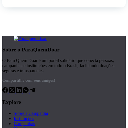
Sobre o ParaQuemDoar
O Para Quem Doar é um portal solidário que conecta pessoas,
campanhas e instituições em todo o Brasil, facilitando doações
seguras e transparentes.
Compartilhe com seus amigos!
Explore
Sobre a Campanha
Instituições
Campanhas