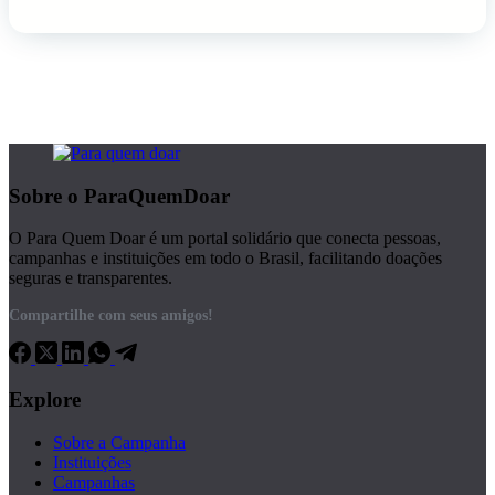
Sobre o ParaQuemDoar
O Para Quem Doar é um portal solidário que conecta pessoas,
campanhas e instituições em todo o Brasil, facilitando doações
seguras e transparentes.
Compartilhe com seus amigos!
Explore
Sobre a Campanha
Instituições
Campanhas