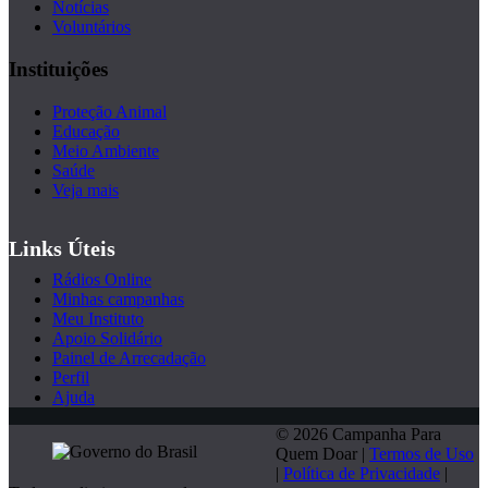
Notícias
Voluntários
Instituições
Proteção Animal
Educação
Meio Ambiente
Saúde
Veja mais
Links Úteis
Rádios Online
Minhas campanhas
Meu Instituto
Apoio Solidário
Painel de Arrecadação
Perfil
Ajuda
© 2026 Campanha Para
Quem Doar |
Termos de Uso
|
Política de Privacidade
|